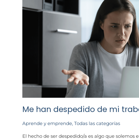
DESPEDIDO
DE
MI
TRABAJO
ACTUAL….
¿Y
AHORA
QUÉ?
Me han despedido de mi traba
Aprende y emprende
,
Todas las categorías
El hecho de ser despedido/a es algo que solemos e