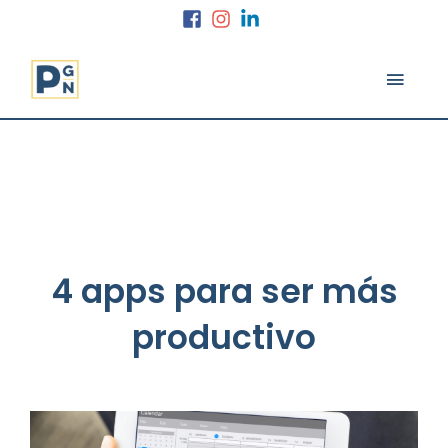
Ir
al
contenido
MEN
PRINC
4 apps para ser más
productivo