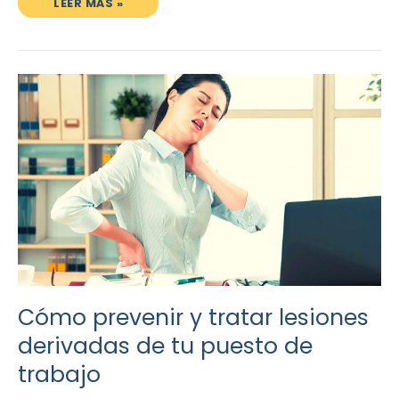
LEER MÁS »
CÓMO
PREVENIR
Y
TRATAR
LESIONES
DERIVADAS
DE
TU
PUESTO
DE
TRABAJO
Cómo prevenir y tratar lesiones
derivadas de tu puesto de
trabajo