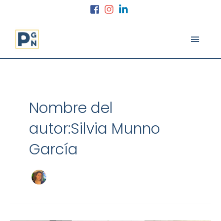
Ir
al
contenido
MEN
PRINC
Nombre del
autor:Silvia Munno
García